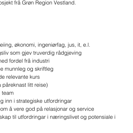
osjekt frå Grøn Region Vestland. 
ing, økonomi, ingeniørfag, jus, it, e.l.
gsliv som gjev truverdig rådgjeving
ed fordel frå industri
 munnleg og skriftleg
de relevante kurs
 påreknast litt reise)
i team
eg inn i strategiske utfordringar
nnom å vere god på relasjonar og service
skap til utfordringar i næringslivet og potensiale i 