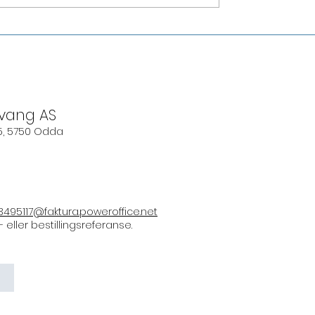
Sommarfest på Langhuset
Vest-Norges
tor
svang AS
5, 5750 Odda
3495117@faktura.poweroffice.net
eller bestillingsreferanse.