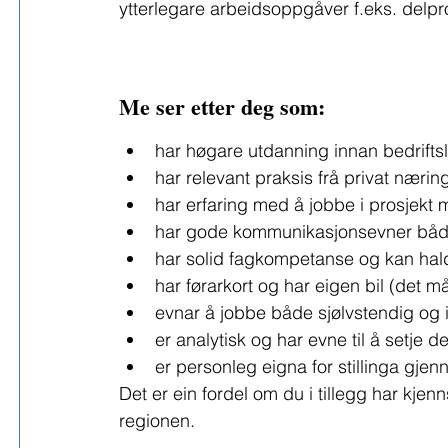
ytterlegare arbeidsoppgåver f.eks. delpr
Me ser etter deg som:
har høgare utdanning innan bedriftslei
har relevant praksis frå privat nærin
har erfaring med å jobbe i prosjekt m
har gode kommunikasjonsevner både
har solid fagkompetanse og kan hal
har førarkort og har eigen bil (det må
evnar å jobbe både sjølvstendig og 
er analytisk og har evne til å setje d
er personleg eigna for stillinga gje
Det er ein fordel om du i tillegg har kjenn
regionen.