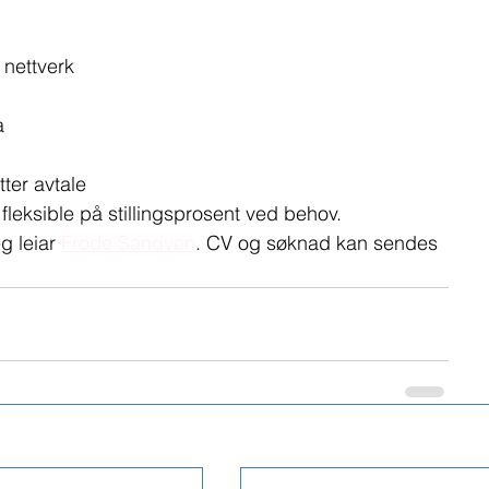
 nettverk
a
tter avtale
fleksible på stillingsprosent ved behov.
g leiar 
Frode Sandven
. CV og søknad kan sendes 