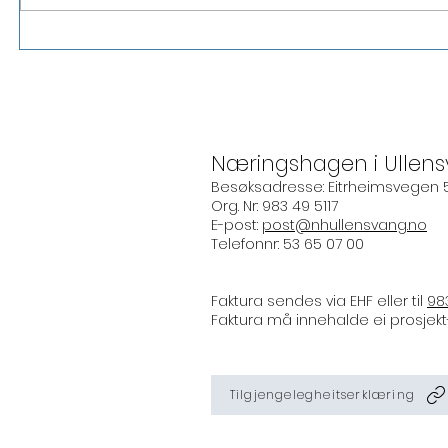
Vi har flytta – endeleg på plass i
Besøk fra 
nye lokale!
Brüsselkon
Næringshagen i Ullen
Besøksadresse: Eitrheimsvegen 
Org. Nr: 983 49 5117
E-post:
post@nhullensvang.no
​Telefonnr: 53 65 07 00
Faktura sendes via EHF eller til
98
Faktura må innehalde ei prosjekt- 
Tilgjengelegheitserklæring