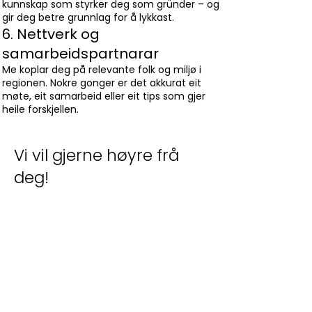
kunnskap som styrker deg som gründer – og
gir deg betre grunnlag for å lykkast.
6. Nettverk og
samarbeidspartnarar
Me koplar deg på relevante folk og miljø i
regionen. Nokre gonger er det akkurat eit
møte, eit samarbeid eller eit tips som gjer
heile forskjellen.
Vi vil gjerne høyre frå
deg!
Ta kontakt for meir informasjon – vi
gler oss til å hjelpe deg vidare!
Kontakt våre rådgivarar