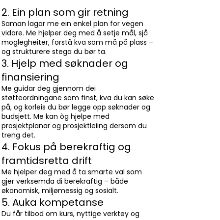
2. Ein plan som gir retning
Saman lagar me ein enkel plan for vegen
vidare. Me hjelper deg med å setje mål, sjå
moglegheiter, forstå kva som må på plass –
og strukturere stega du bør ta.
3. Hjelp med søknader og
finansiering
Me guidar deg gjennom dei
støtteordningane som finst, kva du kan søke
på, og korleis du bør legge opp søknader og
budsjett. Me kan òg hjelpe med
prosjektplanar og prosjektleiing dersom du
treng det.
4. Fokus på berekraftig og
framtidsretta drift
Me hjelper deg med å ta smarte val som
gjer verksemda di berekraftig – både
økonomisk, miljømessig og sosialt.
5. Auka kompetanse
Du får tilbod om kurs, nyttige verktøy og