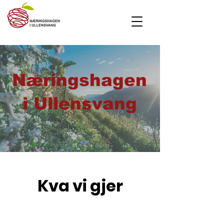
Næringshagen
i Ullensvang
Kva vi gjer