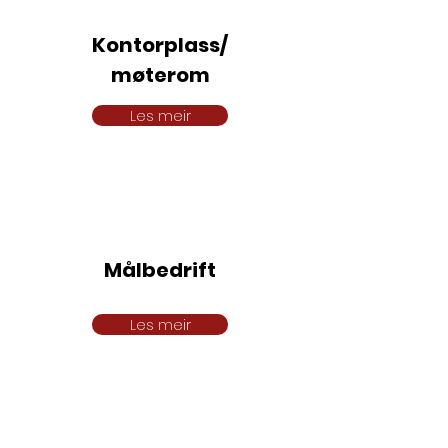
Kontorplass/
møterom
Les meir
Målbedrift
Les meir