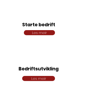
Starte bedrift
Les meir
Bedriftsutvikling
Les meir