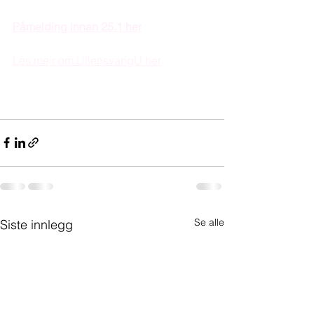
Påmelding innan 25.1 her
Les meir om UllensvangU her
Se alle
Siste innlegg