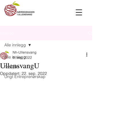
Innlegg
Alle innlegg
Nh-Ullensvang
Alle innlegg
9. sep. 2022
UllensvangU
Prosjekt
Oppdatert:
22. sep. 2022
Ungt Entreprenørskap