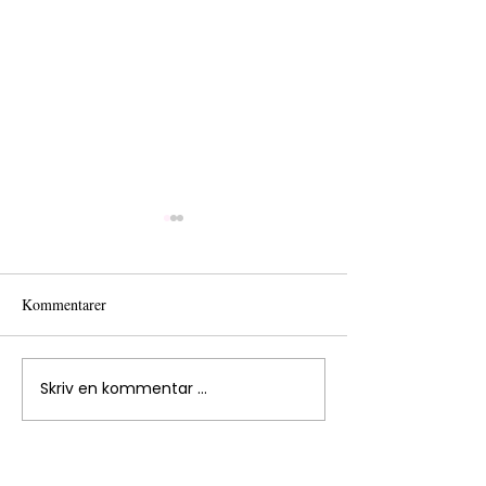
Kommentarer
Sommarfest på La
Skriv en kommentar …
Besøk fra Vest-Norges
Brüsselkontor