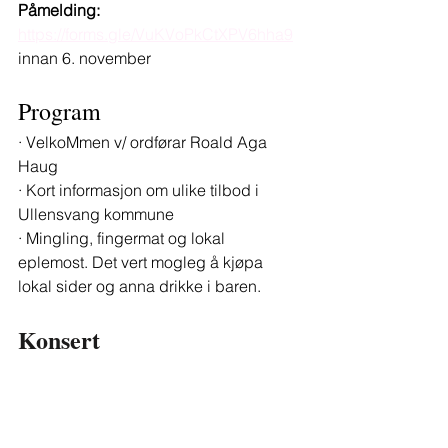
Påmelding: 
https://forms.gle/VuKVoPkCtXPV6hha9
innan 6. november
Program
· VelkoMmen v/ ordførar Roald Aga 
Haug
· Kort informasjon om ulike tilbod i 
Ullensvang kommune
· Mingling, fingermat og lokal 
eplemost. Det vert mogleg å kjøpa 
lokal sider og anna drikke i baren.
Konsert 