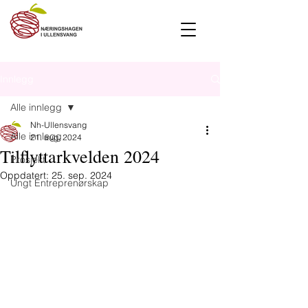
Innlegg
Alle innlegg
Nh-Ullensvang
Alle innlegg
21. aug. 2024
Tilflyttarkvelden 2024
Prosjekt
Oppdatert:
25. sep. 2024
Ungt Entreprenørskap