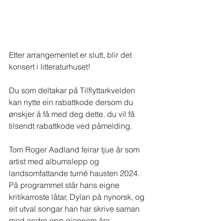
Etter arrangementet er slutt, blir det 
konsert i litteraturhuset!
Du som deltakar på Tilflyttarkvelden 
kan nytte ein rabattkode dersom du 
ønskjer å få med deg dette. du vil få 
tilsendt rabattkode ved påmelding.
Tom Roger Aadland feirar tjue år som 
artist med albumslepp og 
landsomfattande turné hausten 2024. 
På programmet står hans eigne 
kritikarroste låtar, Dylan på nynorsk, og 
eit utval songar han har skrive saman 
med andre opp gjennom åra 