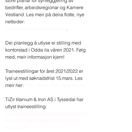
store planar for synleggjering av 
bedrifter, arbeidsregionar og Karriere 
Vestland. Les meir på deira flotte, nye 
nettsider: 
https://www.framtidsfylket.no/
. 
Dei planlegg å utlyse ei stilling med 
kontorstad i Odda ila våren 2021. Følg 
med, meir informasjon kjem!
Traineestillingar for året 2021/2022 er 
lyst ut med søknadsfrist 15.mars. Les 
meir her: 
https://www.framtidsfylket.no/
TiZir titanium & Iron AS i Tyssedal har 
utlyst traineestilling: 
https://www.framtidsfylket.no/jobber/trai
nee-innan-produksjon-utvikling-og-
innovasjon