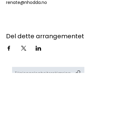
renate@nhodda.no
Del dette arrangementet
Tilgjengelegheitserklæring
Næringshagen i Ullensvang AS
Besøksadresse: Eitrheimsvegen 5, 5750 Odda
Org. Nr:
983 49 5117
E-post:
post@nhullensvang.no
​Telefonnr: 53 65 07 00
Faktura sendes via EHF eller
til
983495117@faktura.poweroffice.net
Faktura må innehalde ei prosjekt- eller
bestillingsreferanse.