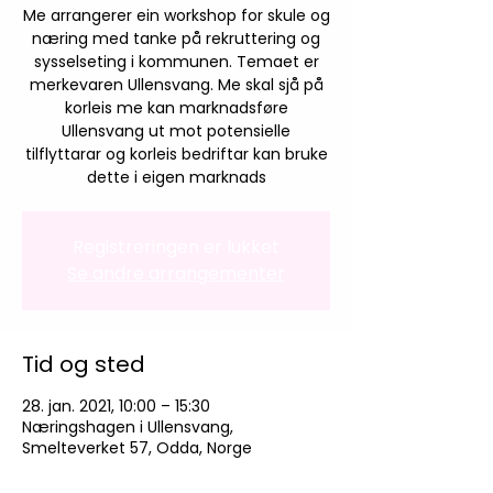
Me arrangerer ein workshop for skule og
næring med tanke på rekruttering og
sysselseting i kommunen. Temaet er
merkevaren Ullensvang. Me skal sjå på
korleis me kan marknadsføre
Ullensvang ut mot potensielle
tilflyttarar og korleis bedriftar kan bruke
dette i eigen marknads
Registreringen er lukket
Se andre arrangementer
Tid og sted
28. jan. 2021, 10:00 – 15:30
Næringshagen i Ullensvang,
Smelteverket 57, Odda, Norge