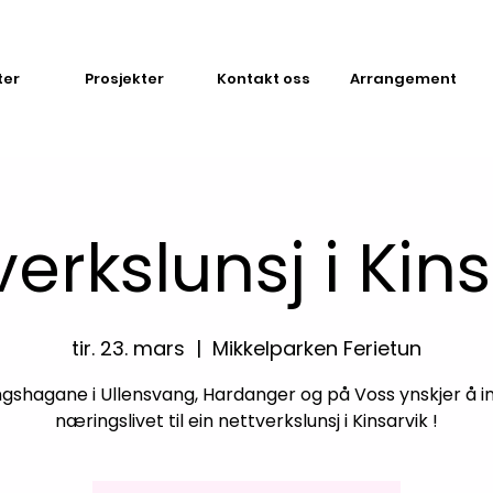
ter
Prosjekter
Kontakt oss
Arrangement
erkslunsj i Kin
tir. 23. mars
  |  
Mikkelparken Ferietun
gshagane i Ullensvang, Hardanger og på Voss ynskjer å in
næringslivet til ein nettverkslunsj i Kinsarvik !