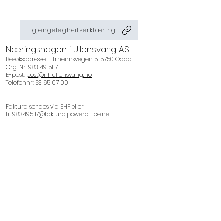
Tilgjengelegheitserklæring
Næringshagen i Ullensvang AS
Besøksadresse: Eitrheimsvegen 5, 5750 Odda
Org. Nr:
983 49 5117
E-post:
post@nhullensvang.no
​Telefonnr: 53 65 07 00
Faktura sendes via EHF eller
til
983495117@faktura.poweroffice.net
Faktura må innehalde ei prosjekt- eller
bestillingsreferanse.