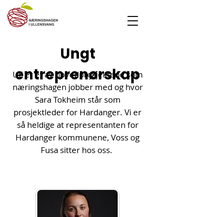
Ungt
entreprenørskap
UE er et av hovedprosjektene som
næringshagen jobber med og hvor
Sara Tokheim står som
prosjektleder for Hardanger. Vi er
så heldige at representanten for
Hardanger kommunene, Voss og
Fusa sitter hos oss.