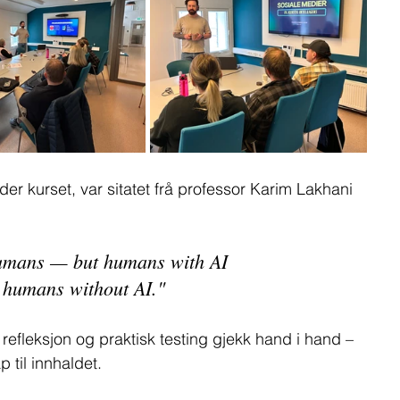
r kurset, var sitatet frå professor Karim Lakhani 
humans — but humans with AI 
e humans without AI." 
, refleksjon og praktisk testing gjekk hand i hand – 
 til innhaldet.