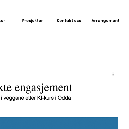
ter
Prosjekter
Kontakt oss
Arrangement
kte engasjement
 i veggane etter KI-kurs i Odda