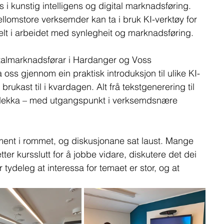
s i kunstig intelligens og digital marknadsføring. 
llomstore verksemder kan ta i bruk KI-verktøy for 
ielt i arbeidet med synlegheit og marknadsføring.
almarknadsførar i Hardanger og Voss 
ss gjennom ein praktisk introduksjon til ulike KI-
rukast til i kvardagen. Alt frå tekstgenerering til 
 dekka – med utgangspunkt i verksemdsnære 
ent i rommet, og diskusjonane sat laust. Mange 
tter kursslutt for å jobbe vidare, diskutere det dei 
 tydeleg at interessa for temaet er stor, og at 