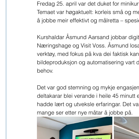
Fredag 25. april var det duket for minikur
Temaet var høgaktuelt: korleis små og me
å jobbe meir effektivt og målretta – spes
Kurshaldar Åsmund Aarsand jobbar digit
Næringshage og Visit Voss. Åsmund losa o
verktøy, med fokus på kva dei faktisk kan b
bildeproduksjon og automatisering vart
behov.
Det var god stemning og mykje engasjem
deltakarar blei verande i heile 45 minutt e
hadde lært og utveksle erfaringar. Det var
mange ser etter nye måtar å jobbe på.