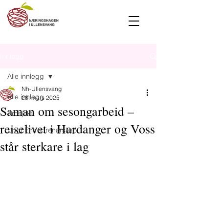
Innlegg
Alle innlegg
Nh-Ullensvang
Alle innlegg
28. mars 2025
Saman om sesongarbeid –
Prosjekt
reiselivet i Hardanger og Voss
Ungt Entreprenørskap
står sterkare i lag