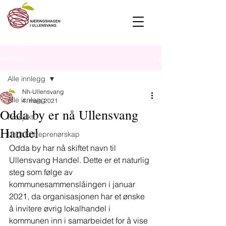
Innlegg
Alle innlegg
Nh-Ullensvang
Alle innlegg
4. mars 2021
Odda by er nå Ullensvang
Prosjekt
Handel
Ungt Entreprenørskap
Odda by har nå skiftet navn til 
Ullensvang Handel. Dette er et naturlig 
steg som følge av 
kommunesammenslåingen i januar 
2021, da organisasjonen har et ønske 
å invitere øvrig lokalhandel i 
kommunen inn i samarbeidet for å vise 