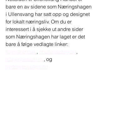
bare en av sidene som Næringshagen 
i Ullensvang har satt opp og designet 
for lokalt næringsliv. Om du er 
interessert i å sjekke ut andre sider 
som Næringshagen har laget er det 
bare å følge vedlagte linker: 
floybaker.com
, 
nhullensvang.no
, 
h2symposium.no
, og 
hydrogenvegen.no